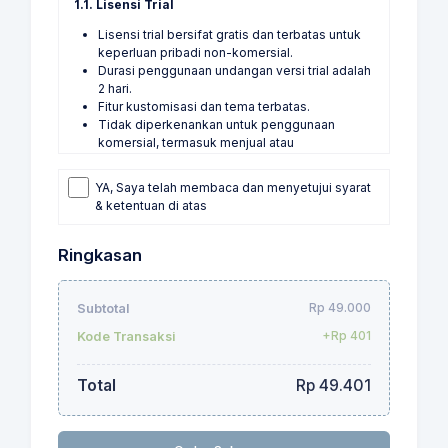
1.1. Lisensi Trial
Lisensi trial bersifat gratis dan terbatas untuk
keperluan pribadi non-komersial.
Durasi penggunaan undangan versi trial adalah
2 hari.
Fitur kustomisasi dan tema terbatas.
Tidak diperkenankan untuk penggunaan
komersial, termasuk menjual atau
mendistribusikan ulang undangan versi trial.
YA, Saya telah membaca dan menyetujui syarat
1.2. Lisensi Personal
& ketentuan di atas
Lisensi personal diperuntukkan bagi Pengguna
individu untuk acara pribadi, seperti
Ringkasan
pernikahan, ulang tahun, khitan atau aqiqah.
Lisensi ini tidak dapat digunakan untuk tujuan
komersial, penjualan, atau distribusi kepada
Rp 49.000
Subtotal
pihak ketiga.
+Rp 401
Kode Transaksi
1.3. Lisensi Reseller
Lisensi reseller memberikan hak kepada
Total
Rp 49.401
Pengguna untuk menjual ulang undangan
digital yang dibuat menggunakan layanan
kami.
Minimum harga jual ke end user yaitu Rp