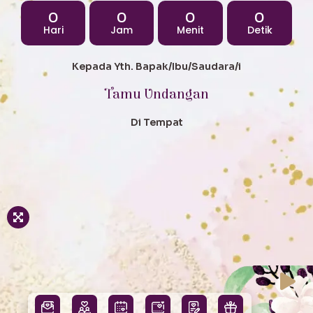
0
0
0
0
Hari
Jam
Menit
Detik
Kepada Yth. Bapak/Ibu/Saudara/i
Tamu Undangan
Di Tempat