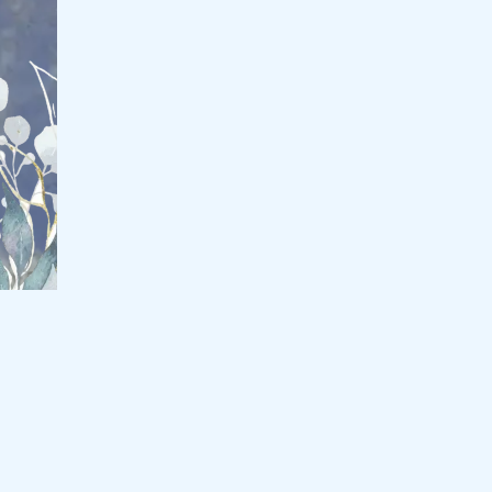
Jasa Web Undangan Digital by Nikahanku.id