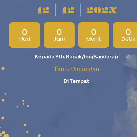
12 | 12 | 202x
0
0
0
0
Hari
Jam
Menit
Detik
Kepada Yth. Bapak/Ibu/Saudara/i
Tamu Undangan
Di Tempat